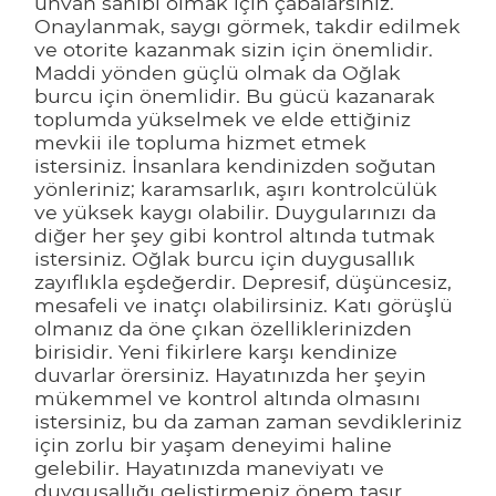
unvan sahibi olmak için çabalarsınız.
Onaylanmak, saygı görmek, takdir edilmek
ve otorite kazanmak sizin için önemlidir.
Maddi yönden güçlü olmak da Oğlak
burcu için önemlidir. Bu gücü kazanarak
toplumda yükselmek ve elde ettiğiniz
mevkii ile topluma hizmet etmek
istersiniz. İnsanlara kendinizden soğutan
yönleriniz; karamsarlık, aşırı kontrolcülük
ve yüksek kaygı olabilir. Duygularınızı da
diğer her şey gibi kontrol altında tutmak
istersiniz. Oğlak burcu için duygusallık
zayıflıkla eşdeğerdir. Depresif, düşüncesiz,
mesafeli ve inatçı olabilirsiniz. Katı görüşlü
olmanız da öne çıkan özelliklerinizden
birisidir. Yeni fikirlere karşı kendinize
duvarlar örersiniz. Hayatınızda her şeyin
mükemmel ve kontrol altında olmasını
istersiniz, bu da zaman zaman sevdikleriniz
için zorlu bir yaşam deneyimi haline
gelebilir. Hayatınızda maneviyatı ve
duygusallığı geliştirmeniz önem taşır.