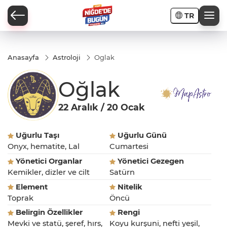
TR
Anasayfa
Astroloji
Oglak
Oğlak
İ
22 Aralık / 20 Ocak
Uğurlu Taşı
Uğurlu Günü
Onyx, hematite, Lal
Cumartesi
Yönetici Organlar
Yönetici Gezegen
AR
Kemikler, dizler ve cilt
Satürn
PORTAJLARI
Element
Nitelik
Toprak
Öncü
JLAR
Belirgin Özellikler
Rengi
Mevki ve statü, şeref, hırs,
Koyu kurşuni, nefti yeşil,