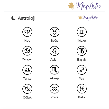
Astroloji
Koç
Boğa
İkizler
Yengeç
Aslan
Başak
Akrep
Terazi
Yay
Kova
Balık
Oğlak