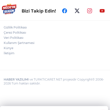
Niğde Aladağlar’da yaralanan vatandaş
Bizi Takip Edin!
helikopterle kurtarıldı
Gizlilik Politikası
Niğde'de Havai Fişek Fabrikasında
Çerez Politikası
Patlama: Ölü ve Yaralılar Var
Veri Politikası
Kullanım Şartnamesi
Künye
Bizim Çocuklar, ABD'yi 3-2 mağlup etti!
İletişim
HABER YAZILIMI
ve TURKTICARET.NET projesidir Copyright© 2006-
2026 Tüm hakları saklıdır.