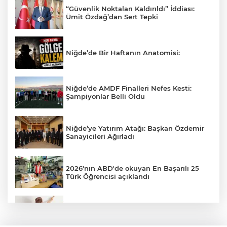
“Güvenlik Noktaları Kaldırıldı” İddiası:
Ümit Özdağ’dan Sert Tepki
Niğde’de Bir Haftanın Anatomisi:
Niğde’de AMDF Finalleri Nefes Kesti:
Şampiyonlar Belli Oldu
Niğde’ye Yatırım Atağı: Başkan Özdemir
Sanayicileri Ağırladı
2026'nın ABD'de okuyan En Başarılı 25
Türk Öğrencisi açıklandı
Veliler Dikkat! Kreşlerde Yeni Dönem
Resmen Başladı