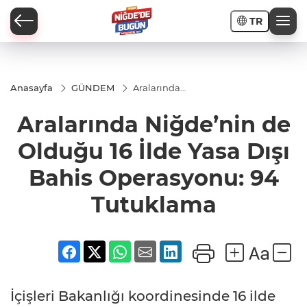
TR
Anasayfa
GÜNDEM
Aralarında
Niğde’nin
de Olduğu
Aralarında Niğde’nin de
İ
16 İlde Yasa
Dışı Bahis
Operasyonu:
Olduğu 16 İlde Yasa Dışı
94
Tutuklama
Bahis Operasyonu: 94
Tutuklama
AR
PORTAJLARI
JLAR
İçişleri Bakanlığı koordinesinde 16 ilde