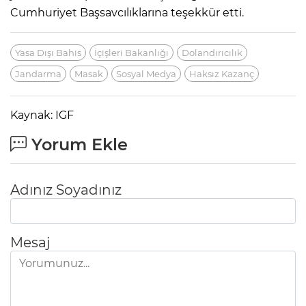
Cumhuriyet Başsavcılıklarına teşekkür etti.
Yasa Dışı Bahis
İçişleri Bakanlığı
Dolandırıcılık
Jandarma
Masak
Sosyal Medya
Haksız Kazanç
Kaynak: IGF
Yorum Ekle
Adınız Soyadınız
Mesaj