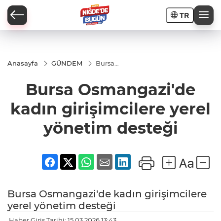
TR
Anasayfa
GÜNDEM
Bursa
Osmangazi'de
kadın
Bursa Osmangazi'de
İ
girişimcilere
yerel yönetim
desteği
kadın girişimcilere yerel
yönetim desteği
AR
PORTAJLARI
Bursa Osmangazi'de kadın girişimcilere
yerel yönetim desteği
JLAR
Haber Giriş Tarihi: 15.03.2026 13:43