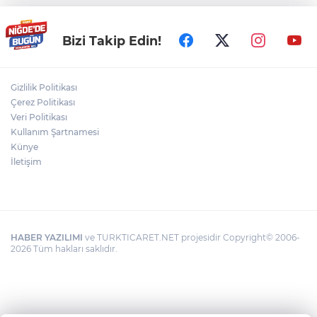
Niğde Aladağlar’da yaralanan vatandaş
Bizi Takip Edin!
helikopterle kurtarıldı
Gizlilik Politikası
Niğde'de Havai Fişek Fabrikasında
Çerez Politikası
Patlama: Ölü ve Yaralılar Var
Veri Politikası
Kullanım Şartnamesi
Künye
Bizim Çocuklar, ABD'yi 3-2 mağlup etti!
İletişim
HABER YAZILIMI
ve TURKTICARET.NET projesidir Copyright© 2006-
2026 Tüm hakları saklıdır.