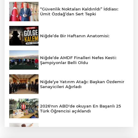
“Güvenlik Noktaları Kaldırıldı” İddiası:
Ümit Özdağ’dan Sert Tepki
Niğde’de Bir Haftanın Anatomisi:
Niğde’de AMDF Finalleri Nefes Kesti:
Şampiyonlar Belli Oldu
Niğde’ye Yatırım Atağı: Başkan Özdemir
Sanayicileri Ağırladı
2026'nın ABD'de okuyan En Başarılı 25
Türk Öğrencisi açıklandı
Veliler Dikkat! Kreşlerde Yeni Dönem
Resmen Başladı