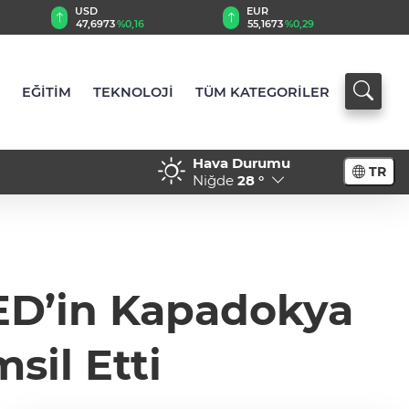
EUR
GBP
55,1673
%0,29
64,4189
%0,39
EĞİTİM
TEKNOLOJİ
TÜM KATEGORİLER
Hava Durumu
TR
Niğde
28 °
ED’in Kapadokya
sil Etti