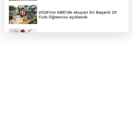
2026'nın ABD'de okuyan En Başarılı 25
Türk Öğrencisi açıklandı
Veliler Dikkat! Kreşlerde Yeni Dönem
Resmen Başladı
Niğde Aladağlar’da yaralanan vatandaş
helikopterle kurtarıldı
Niğde'de Havai Fişek Fabrikasında
Patlama: Ölü ve Yaralılar Var
Bizim Çocuklar, ABD'yi 3-2 mağlup etti!