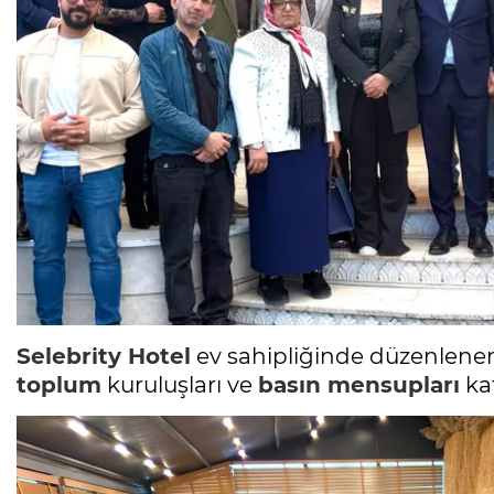
Selebrity Hotel
ev sahipliğinde düzenlenen
toplum
kuruluşları ve
basın mensupları
kat