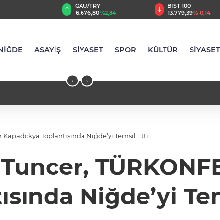
TRY
BIST 100
USD
,80
%2,84
13.779,39
%-0,14
47,6973
%0,16
NİĞDE
ASAYİŞ
SİYASET
SPOR
KÜLTÜR
SİYASET
‹
›
Kapadokya Toplantısında Niğde’yi Temsil Etti
r Tuncer, TÜRKONF
ısında Niğde’yi Tem