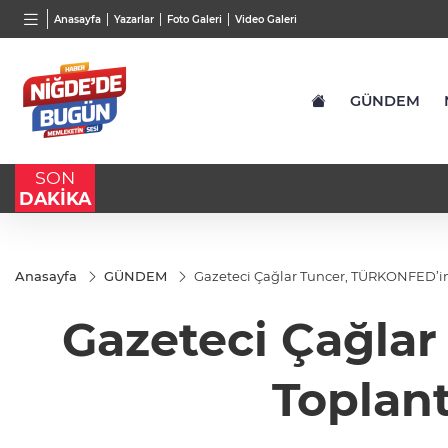
BGN
VND
GAU/
Anasayfa
Yazarlar
Foto Galeri
Video Galeri
27,9743
%-0,22
0,0018
%0,32
6.676
GÜNDEM
SON
DAKİKA
Anasayfa
GÜNDEM
Gazeteci Çağlar Tuncer, TÜRKONFED’in 
Gazeteci Çağla
Toplant