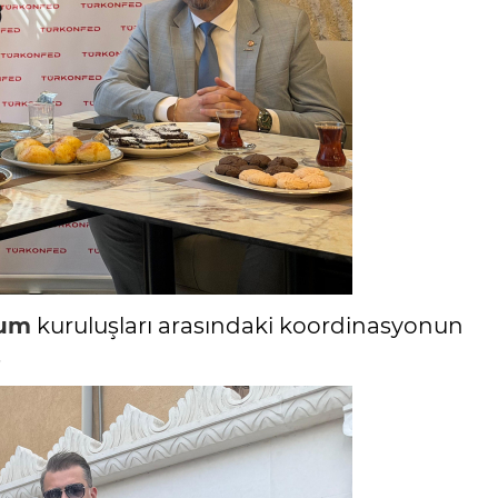
lum
kuruluşları arasındaki koordinasyonun
.