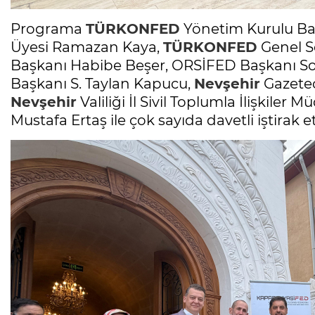
Programa
TÜRKONFED
Yönetim Kurulu B
Üyesi Ramazan Kaya,
TÜRKONFED
Genel S
Başkanı Habibe Beşer, ORSİFED Başkanı S
Başkanı S. Taylan Kapucu,
Nevşehir
Gazetec
Nevşehir
Valiliği İl Sivil Toplumla İlişkil
Mustafa Ertaş ile çok sayıda davetli iştirak et