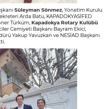
aşkanı
Süleyman Sönmez
, Yönetim Kurulu
ekreteri Arda Batu, KAPADOKYASİFED
oner Türküm,
Kapadokya
Rotary Kulübü
iler Cemiyeti Başkanı Bayram Ekici,
er Müdürü Yakup Yavuzkan ve NESİAD Başkanı
ti.