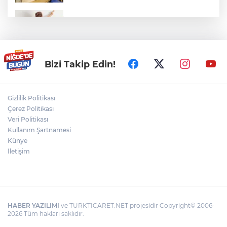
Veliler Dikkat! Kreşlerde Yeni Dönem
Resmen Başladı
Niğde Aladağlar’da yaralanan vatandaş
Bizi Takip Edin!
helikopterle kurtarıldı
Gizlilik Politikası
Niğde'de Havai Fişek Fabrikasında
Çerez Politikası
Patlama: Ölü ve Yaralılar Var
Veri Politikası
Kullanım Şartnamesi
Künye
Bizim Çocuklar, ABD'yi 3-2 mağlup etti!
İletişim
HABER YAZILIMI
ve TURKTICARET.NET projesidir Copyright© 2006-
2026 Tüm hakları saklıdır.