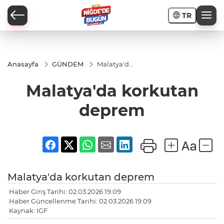
TR
Anasayfa
GÜNDEM
Malatya'da
korkutan
deprem
Malatya'da korkutan
İ
deprem
AR
Malatya'da korkutan deprem
PORTAJLARI
Haber Giriş Tarihi: 02.03.2026 19:09
Haber Güncellenme Tarihi: 02.03.2026 19:09
JLAR
Kaynak: IGF