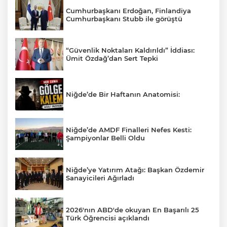
Cumhurbaşkanı Erdoğan, Finlandiya
Cumhurbaşkanı Stubb ile görüştü
“Güvenlik Noktaları Kaldırıldı” İddiası:
Ümit Özdağ’dan Sert Tepki
Niğde’de Bir Haftanın Anatomisi:
Niğde’de AMDF Finalleri Nefes Kesti:
Şampiyonlar Belli Oldu
Niğde’ye Yatırım Atağı: Başkan Özdemir
Sanayicileri Ağırladı
2026'nın ABD'de okuyan En Başarılı 25
Türk Öğrencisi açıklandı