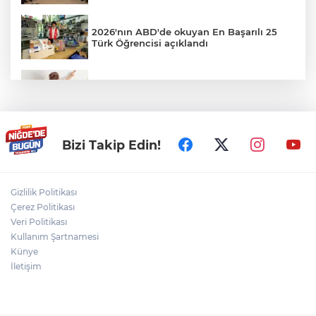
2026'nın ABD'de okuyan En Başarılı 25
Türk Öğrencisi açıklandı
Veliler Dikkat! Kreşlerde Yeni Dönem
Resmen Başladı
Niğde Aladağlar’da yaralanan vatandaş
Bizi Takip Edin!
helikopterle kurtarıldı
Gizlilik Politikası
Niğde'de Havai Fişek Fabrikasında
Çerez Politikası
Patlama: Ölü ve Yaralılar Var
Veri Politikası
Kullanım Şartnamesi
Künye
Bizim Çocuklar, ABD'yi 3-2 mağlup etti!
İletişim