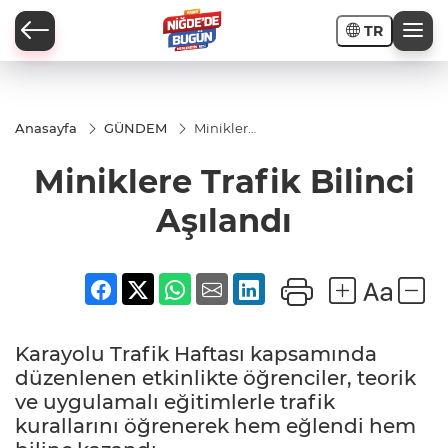
TR
Anasayfa
GÜNDEM
Miniklere
Trafik
Bilinci
Miniklere Trafik Bilinci
İ
Aşılandı
Aşılandı
AR
Karayolu Trafik Haftası kapsamında
PORTAJLARI
düzenlenen etkinlikte öğrenciler, teorik
ve uygulamalı eğitimlerle trafik
JLAR
kurallarını öğrenerek hem eğlendi hem