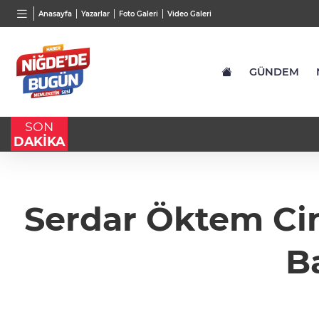
BGN
VND
GAU/
Anasayfa
Yazarlar
Foto Galeri
Video Galeri
27,9743
%-0,22
0,0018
%0,23
6.666,
GÜNDEM
SON
DAKİKA
Serdar Öktem Cin
B