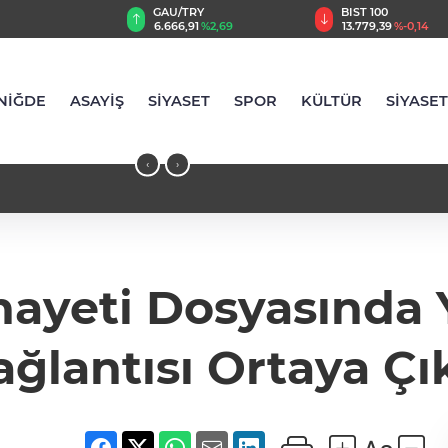
TRY
BIST 100
USD
91
%2,69
13.779,39
%-0,14
47,6830
%0,14
NİĞDE
ASAYİŞ
SİYASET
SPOR
KÜLTÜR
SİYASET
‹
›
ayeti Dosyasında 
ağlantısı Ortaya Çık