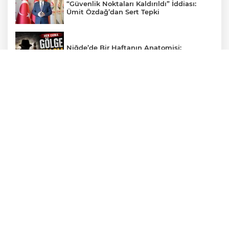
“Güvenlik Noktaları Kaldırıldı” İddiası:
Ümit Özdağ’dan Sert Tepki
Niğde’de Bir Haftanın Anatomisi:
Niğde’de AMDF Finalleri Nefes Kesti:
Şampiyonlar Belli Oldu
Niğde’ye Yatırım Atağı: Başkan Özdemir
Sanayicileri Ağırladı
2026'nın ABD'de okuyan En Başarılı 25
Türk Öğrencisi açıklandı
Veliler Dikkat! Kreşlerde Yeni Dönem
Resmen Başladı