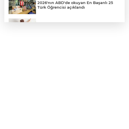
2026'nın ABD'de okuyan En Başarılı 25
Türk Öğrencisi açıklandı
Veliler Dikkat! Kreşlerde Yeni Dönem
Resmen Başladı
Niğde Aladağlar’da yaralanan vatandaş
helikopterle kurtarıldı
Niğde'de Havai Fişek Fabrikasında
Patlama: Ölü ve Yaralılar Var
Bizim Çocuklar, ABD'yi 3-2 mağlup etti!