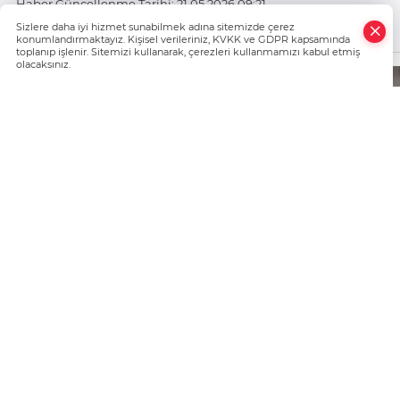
Haber Güncellenme Tarihi: 21.05.2026 09:21
×
Muhabir: KÜBRA KARGIDAN
Sizlere daha iyi hizmet sunabilmek adına sitemizde çerez
Whatsapp
https://www.nigdedebugun.com/
konumlandırmaktayız. Kişisel verileriniz, KVKK ve GDPR kapsamında
toplanıp işlenir. Sitemizi kullanarak, çerezleri kullanmamızı kabul etmiş
olacaksınız.