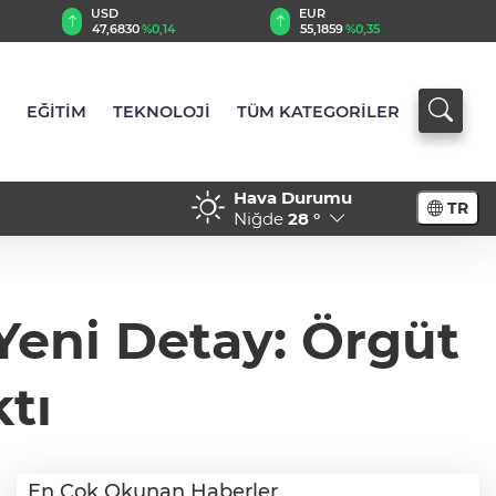
EUR
GBP
55,1859
%0,35
64,4050
%0,41
EĞİTİM
TEKNOLOJİ
TÜM KATEGORİLER
Hava Durumu
TR
Niğde
28 °
Yeni Detay: Örgüt
tı
En Çok Okunan Haberler