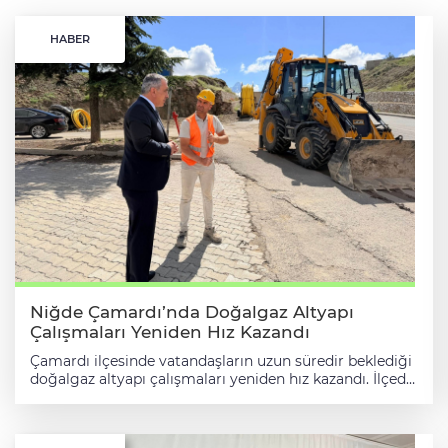
HABER
Niğde Çamardı’nda Doğalgaz Altyapı
Çalışmaları Yeniden Hız Kazandı
Çamardı ilçesinde vatandaşların uzun süredir beklediği
doğalgaz altyapı çalışmaları yeniden hız kazandı. İlçede
sürdürülen çalışmalar kapsamında ekipler, altyapı
faaliyetlerini planlanan program doğrultusunda
aralıksız sürdürüyor. Çalışmaları yerinde inceleyen