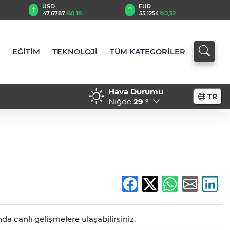
EUR
GBP
55,1254
%0,32
64,3468
%0,38
EĞİTİM
TEKNOLOJİ
TÜM KATEGORİLER
Hava Durumu
TR
Niğde
29 °
da canlı gelişmelere ulaşabilirsiniz.