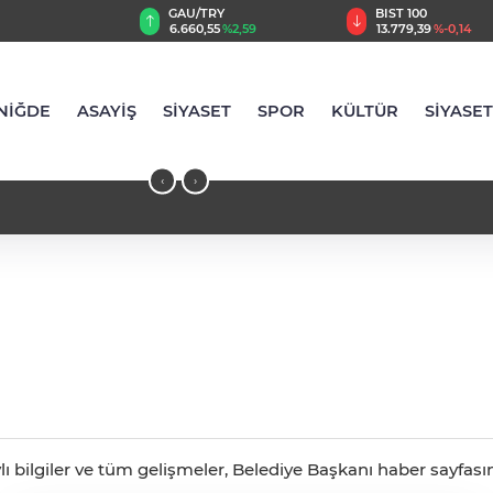
TRY
BIST 100
USD
,55
%2,59
13.779,39
%-0,14
47,6787
%0,18
NİĞDE
ASAYİŞ
SİYASET
SPOR
KÜLTÜR
SİYASET
‹
›
lı bilgiler ve tüm gelişmeler, Belediye Başkanı haber sayfasın