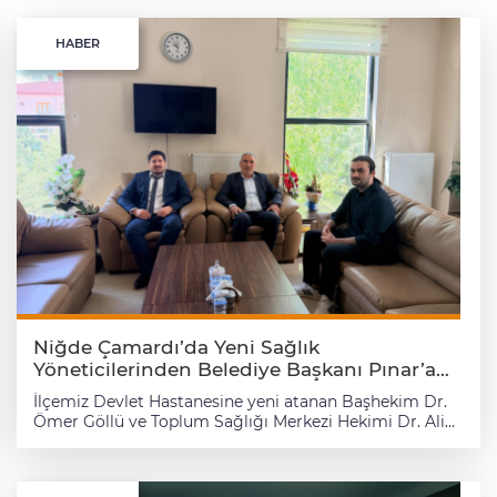
HABER
Niğde Çamardı’da Yeni Sağlık
Yöneticilerinden Belediye Başkanı Pınar’a
Ziyaret
İlçemiz Devlet Hastanesine yeni atanan Başhekim Dr.
Ömer Göllü ve Toplum Sağlığı Merkezi Hekimi Dr. Ali
Samet Kurt, Belediye Başkanı Ali Pınar’ı makamında
ziyaret etti. Gerçekleşen ziyarette karşılıklı iyi dilekler
iletilirken, sağlık alanında yürütülecek çalışmalar