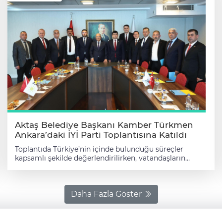
Emrah Özdemir de Birlik Encümen Üyeliğine seçildi.
Bu gelişme memnuniyetle karşılanırken, şehrin temsili
açısından önemli bir adım olarak değerlendirildi.
Toplantıda, tarihi ve kültürel mirasın korunarak gelecek
nesillere aktarılması adına yapılacak çalışmaların
önemi vurgulandı. Alınan kararların şehirler ve ülke
adına hayırlı olması temennisinde bulunuldu.
Aktaş Belediye Başkanı Kamber Türkmen
Ankara’daki İYİ Parti Toplantısına Katıldı
Toplantıda Türkiye’nin içinde bulunduğu süreçler
kapsamlı şekilde değerlendirilirken, vatandaşların
beklenti ve talepleri de gündeme taşındı. Verimli
geçtiği belirtilen toplantıda, yerel yönetimlerin
sahadaki gözlemleri ve önerileri de paylaşıldı. Aktaş
Belediye Başkanı Kamber Türkmen, hemşehrilerinin
Daha Fazla Göster
sesi olmaya devam edeceklerini vurgulayarak,
“Vatandaşlarımızın taleplerini en güçlü şekilde ifade
etmeye ve ülkemizin yarınları için kararlılıkla çalışmaya