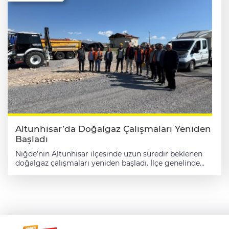
ürünler sergilenirken, çeşitli faaliyetler de ziyaretçilerin
beğenisine sunuldu. Programda kursiyerlerle bir araya
gelen Kaymakam Gökçe, yürütülen eğitim faaliyetleri
ve hazırlanan çalışmalar hakkında yetkililerden bilgi
aldı. Kaymakam Emir Osman Gökçe, Halk Eğitimi
Merkezi yöneticilerine, öğreticilerine ve kursiyerlere
emeklerinden dolayı teşekkür ederek çalışmalarında
başarılar diledi.
Altunhisar’da Doğalgaz Çalışmaları Yeniden
Başladı
Niğde’nin Altunhisar ilçesinde uzun süredir beklenen
doğalgaz çalışmaları yeniden başladı. İlçe genelinde
yürütülen altyapı çalışmaları, daha güçlü ve planlı bir
şekilde devam ediyor. Altunhisar Belediye Başkanı
Neşet Doygun, sahada yürütülen çalışmaları yerinde
inceleyerek ekiplerden bilgi aldı. Çalışmaların
hızlandırılması ve vatandaşların en kısa sürede
doğalgaz hizmetine kavuşması için sürecin yakından
takip edildiği belirtildi. Öte yandan, Sağlık