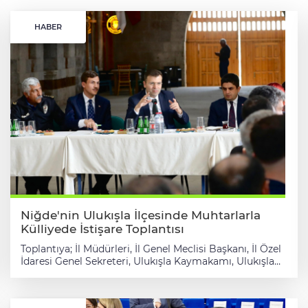
HABER
Niğde'nin Ulukışla İlçesinde Muhtarlarla
Külliyede İstişare Toplantısı
Toplantıya; İl Müdürleri, İl Genel Meclisi Başkanı, İl Özel
İdaresi Genel Sekreteri, Ulukışla Kaymakamı, Ulukışla
Belediye Başkanı, İl Genel Meclisi üyeleri ve bölge
muhtarları katıldı. Tarihi hanın atmosferinde
gerçekleşen buluşmada, köylerin mevcut durumu,