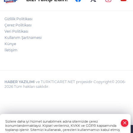
pek çok ülkesinden sporcuların yer aldığı bu prestijli
turnuvada kazanılan dereceler, Niğde spor camiasında
büyük bir mutlulukla karşılandı. Sporcuların elde ettiği
bu başarılar, hem aileleri hem de antrenörleri için gurur
Gizlilik Politikası
vesilesi oldu. Niğde’yi uluslararası arenada başarıyla
Çerez Politikası
temsil eden sporcular, ortaya koydukları azim ve
Veri Politikası
performansla takdir toplarken, başarılarının artarak
Kullanım Şartnamesi
devam etmesi temenni edildi
Künye
İletişim
HABER YAZILIMI
ve TURKTICARET.NET projesidir Copyright© 2006-
2026 Tüm hakları saklıdır.
Sizlere daha iyi hizmet sunabilmek adına sitemizde çerez
konumlandırmaktayız. Kişisel verileriniz, KVKK ve GDPR kapsamında
toplanıp işlenir. Sitemizi kullanarak, çerezleri kullanmamızı kabul etmiş