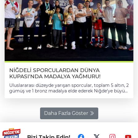
NİĞDELİ SPORCULARDAN DÜNYA
KUPASI’NDA MADALYA YAĞMURU!
Uluslararası düzeyde yarışan sporcular, toplam 5 altın, 2
gümüş ve 1 bronz madalya elde ederek Niğde'ye büyük
bir gurur yaşattı. Şampiyonada sergiledikleri üstün
performansla öne çıkan Mehmet Tayfur, Muhammet
Asbala, Enes Erdem, Emre Demirci ve Melisa Adıgüzel,
kendi kategorilerinde şampiyonluğa ulaşarak altın
Daha Fazla Göster
madalyaları boyunlarına taktı. Organizasyonda Yaren
Temel ve Ali Kazım Arıtoprak ikinci sırada yer alarak
gümüş madalya kazanırken, Melek Yiğit ise üçüncülük
derecesiyle bronz madalyanın sahibi oldu. Dünyanın
Bizi Takip Edin!