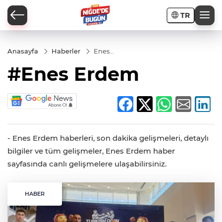
TR
Anasayfa
Haberler
Enes
Erdem
#Enes Erdem
İ
- Enes Erdem haberleri, son dakika gelişmeleri, detaylı
bilgiler ve tüm gelişmeler, Enes Erdem haber
AR
sayfasında canlı gelişmelere ulaşabilirsiniz.
PORTAJLARI
HABER
JLAR