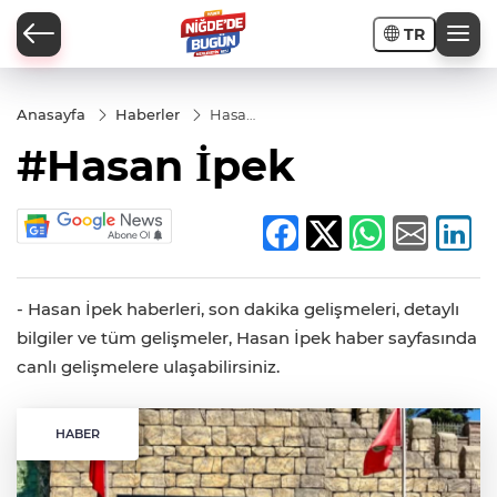
TR
Anasayfa
Haberler
Hasan
İpek
#Hasan İpek
İ
- Hasan İpek haberleri, son dakika gelişmeleri, detaylı
bilgiler ve tüm gelişmeler, Hasan İpek haber sayfasında
AR
canlı gelişmelere ulaşabilirsiniz.
PORTAJLARI
HABER
JLAR