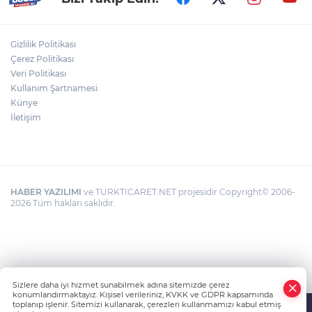
kapsamında hayata geçirilecek çalışmalar hakkında
bilgilendirme yapıldı. Vizyonun temel hedefleri ve aile
yapısının güçlendirilmesine yönelik öncelikler ele
alınarak tanıtım faaliyetleri gerçekleştirildi. İl
Gizlilik Politikası
Müdürlüğü yetkilileri, şehit yakınları ve gazilerin her
Çerez Politikası
zaman yanında olmaya devam edeceklerini vurguladı.
Veri Politikası
Kullanım Şartnamesi
Künye
İletişim
HABER YAZILIMI
ve TURKTICARET.NET projesidir Copyright© 2006-
2026 Tüm hakları saklıdır.
Sizlere daha iyi hizmet sunabilmek adına sitemizde çerez
konumlandırmaktayız. Kişisel verileriniz, KVKK ve GDPR kapsamında
toplanıp işlenir. Sitemizi kullanarak, çerezleri kullanmamızı kabul etmiş