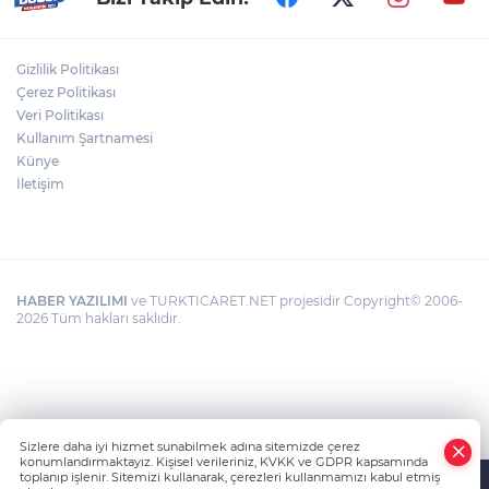
muhabirler Kübra Kargıdan ve Gülsüm Çifçibaşı hazır
bulundu. Samimi bir atmosferde gerçekleşen
buluşmada, yerel basının şehir tanıtımındaki rolü ve iş
dünyasıyla kurulabilecek iş birlikleri üzerine fikir
Gizlilik Politikası
alışverişi yapıldı.
Çerez Politikası
Veri Politikası
Kullanım Şartnamesi
Künye
İletişim
HABER YAZILIMI
ve TURKTICARET.NET projesidir Copyright© 2006-
2026 Tüm hakları saklıdır.
Sizlere daha iyi hizmet sunabilmek adına sitemizde çerez
konumlandırmaktayız. Kişisel verileriniz, KVKK ve GDPR kapsamında
toplanıp işlenir. Sitemizi kullanarak, çerezleri kullanmamızı kabul etmiş