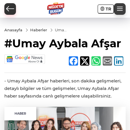
TR
Anasayfa
Haberler
Umay
Aybala
#Umay Aybala Afşar
Afşar
İ
- Umay Aybala Afşar haberleri, son dakika gelişmeleri,
detaylı bilgiler ve tüm gelişmeler, Umay Aybala Afşar
AR
haber sayfasında canlı gelişmelere ulaşabilirsiniz.
PORTAJLARI
HABER
JLAR