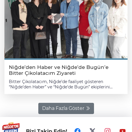
Niğde’den Haber ve Niğde’de Bugün’e
Bitter Çikolatacım Ziyareti
Bitter Çikolatacım, Niğde’de faaliyet gösteren
“Niğde’den Haber” ve “Niğde’de Bugün” ekiplerini
ziyaret etti. Gerçekleşen ziyarette medya ve iş dünyası
arasındaki iletişimin güçlendirilmesine yönelik
değerlendirmelerde bulunuldu. Ziyarete Bitter
Çikolatacım Marka Yöneticisi Dilara Yazıgöl ile Amber
Daha Fazla Göster
Restaurant Pazarlama Müdürü Dilan Çekli katıldı.
Ziyarette “Niğde’den Haber” ve “Niğde’de Bugün”
imtiyaz sahibi Avukat Özgür Hakan Bilgili, Genel Yayın
Yönetmeni Çağlar Tuncer, Editör Umay Aybala Afşar ile
Bizi Takip Edin!