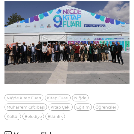
Niğde Kitap Fuarı
Kitap Fuarı
Niğde
Muharrem Çifcibaşı
Kitap Çeki
Eğitim
Öğrenciler
Kültür
Belediye
Etkinlik