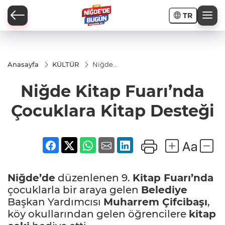
TR
Anasayfa
KÜLTÜR
Niğde
Kitap
Fuarı’nda
Niğde Kitap Fuarı’nda
İ
Çocuklara
Kitap
Desteği
Çocuklara Kitap Desteği
AR
Niğde’de
düzenlenen 9.
Kitap Fuarı’nda
PORTAJLARI
çocuklarla bir araya gelen
Belediye
Başkan Yardımcısı
Muharrem Çifcibaşı
,
JLAR
köy okullarından gelen öğrencilere
kitap