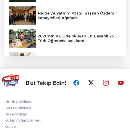
Niğde’ye Yatırım Atağı: Başkan Özdemir
Sanayicileri Ağırladı
2026'nın ABD'de okuyan En Başarılı 25
Türk Öğrencisi açıklandı
Veliler Dikkat! Kreşlerde Yeni Dönem
Resmen Başladı
Niğde Aladağlar’da yaralanan vatandaş
Bizi Takip Edin!
helikopterle kurtarıldı
Gizlilik Politikası
Niğde'de Havai Fişek Fabrikasında
Çerez Politikası
Patlama: Ölü ve Yaralılar Var
Veri Politikası
Kullanım Şartnamesi
Künye
Bizim Çocuklar, ABD'yi 3-2 mağlup etti!