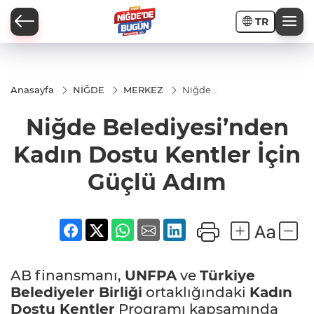
TR
Anasayfa
NİĞDE
MERKEZ
Niğde
Belediyesi’nden
Kadın Dostu
Niğde Belediyesi’nden
İ
Kentler İçin
Güçlü Adım
Kadın Dostu Kentler İçin
Güçlü Adım
AR
PORTAJLARI
AB finansmanı,
UNFPA
ve
Türkiye
Belediyeler Birliği
ortaklığındaki
Kadın
JLAR
Dostu Kentler
Programı kapsamında