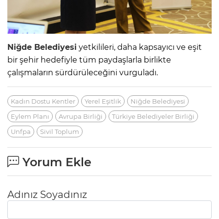
Niğde Belediyesi
yetkilileri, daha kapsayıcı ve eşit
bir şehir hedefiyle tüm paydaşlarla birlikte
çalışmaların sürdürüleceğini vurguladı.
Kadın Dostu Kentler
Yerel Eşitlik
Niğde Belediyesi
Eylem Planı
Avrupa Birliği
Türkiye Belediyeler Birliği
Unfpa
Sivil Toplum
Yorum Ekle
Adınız Soyadınız