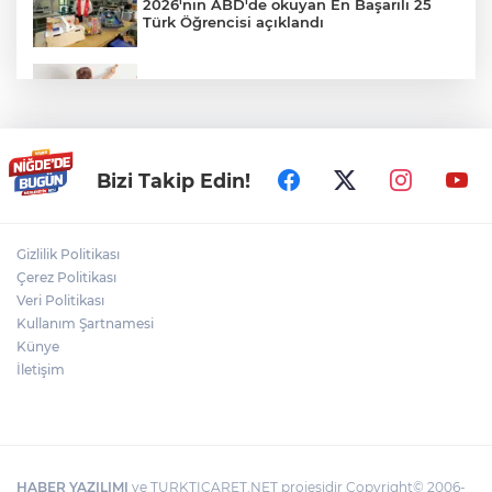
2026'nın ABD'de okuyan En Başarılı 25
Türk Öğrencisi açıklandı
Veliler Dikkat! Kreşlerde Yeni Dönem
Resmen Başladı
Niğde Aladağlar’da yaralanan vatandaş
Bizi Takip Edin!
helikopterle kurtarıldı
Gizlilik Politikası
Niğde'de Havai Fişek Fabrikasında
Çerez Politikası
Patlama: Ölü ve Yaralılar Var
Veri Politikası
Kullanım Şartnamesi
Künye
Bizim Çocuklar, ABD'yi 3-2 mağlup etti!
İletişim
HABER YAZILIMI
ve TURKTICARET.NET projesidir Copyright© 2006-