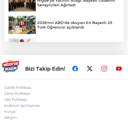
Niğde’ye Yatırım Atağı: Başkan Özdemir
Sanayicileri Ağırladı
2026'nın ABD'de okuyan En Başarılı 25
Türk Öğrencisi açıklandı
Veliler Dikkat! Kreşlerde Yeni Dönem
Resmen Başladı
Niğde Aladağlar’da yaralanan vatandaş
Bizi Takip Edin!
helikopterle kurtarıldı
Gizlilik Politikası
Niğde'de Havai Fişek Fabrikasında
Çerez Politikası
Patlama: Ölü ve Yaralılar Var
Veri Politikası
Kullanım Şartnamesi
Künye
Bizim Çocuklar, ABD'yi 3-2 mağlup etti!
İletişim