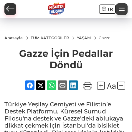
TR
Anasayfa
TÜM KATEGORİLER
YAŞAM
Gazze
İçin
Pedallar
Gazze İçin Pedallar
İ
Döndü
Döndü
AR
Türkiye Yeşilay Cemiyeti ve Filistin’e
PORTAJLARI
Destek Platformu, Küresel Sumud
Filosu'na destek ve Gazze'deki ablukaya
JLAR
dikkat çekmek için İstanbul'da bisiklet