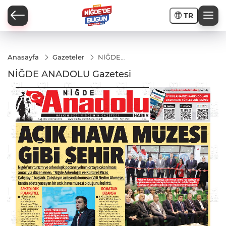
TR
Anasayfa
Gazeteler
NİĞDE
ANADOLU
NİĞDE ANADOLU Gazetesi
İ
AR
PORTAJLARI
JLAR