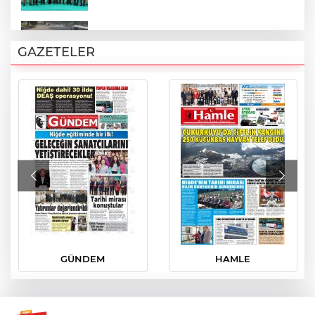
24 İlde DEAŞ Operasyonu: 90 Şüpheli
Gözaltında
GAZETELER
Psikiyatride geleceğin yol haritası
belirlendi
İran Hürmüz Boğazı'nı yeniden kapattı
Niğde’de Çocuklar İçin Yeni Dernek
Kuruldu: “Amacımız Görünmeyeni
Görünür Kılmak”
GÜNDEM
HAMLE