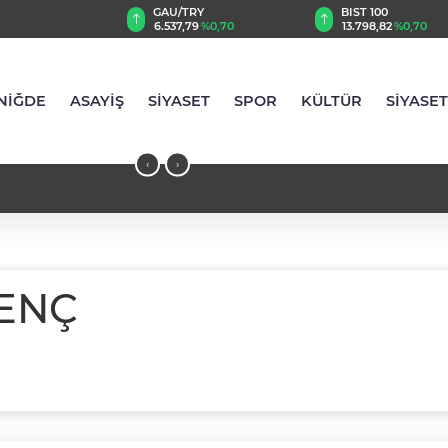
GAU/TRY
BIST 100
8
%0,24
6.537,79
%0,70
13.798,82
%0,70
NİĞDE
ASAYİŞ
SİYASET
SPOR
KÜLTÜR
SİYASET
‹
›
ENÇ