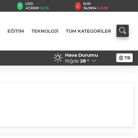
USD
EUR
47,6920
%0,16
54,9614
%-0,02
EĞİTİM
TEKNOLOJİ
TÜM KATEGORİLER
Hava Durumu
TR
Niğde
28 °