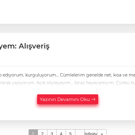
yem: Alışveriş
m, kurguluyorum… Cümlelerim genelde net, kısa ve mesafelidir. Çünkü hab
defa bir köşe yazısı yazıyorum. Ve ilk defa bu kadar “ben” olarak yazıyorum. Açık söyleyeyim… bira
Yazının Devamını Oku
1
2
3
4
5
...
Infinity
»