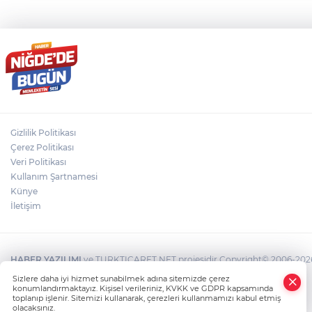
Gizlilik Politikası
Çerez Politikası
Veri Politikası
Kullanım Şartnamesi
Künye
İletişim
HABER YAZILIMI
ve TURKTICARET.NET projesidir Copyright© 2006-2026 T
×
Sizlere daha iyi hizmet sunabilmek adına sitemizde çerez
Whatsapp
konumlandırmaktayız. Kişisel verileriniz, KVKK ve GDPR kapsamında
toplanıp işlenir. Sitemizi kullanarak, çerezleri kullanmamızı kabul etmiş
olacaksınız.