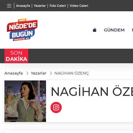
TND
BGN
VND
Anasayfa
Yazarlar
Foto Galeri
Video Galeri
16,2328
%-0,04
27,9743
%-0,22
0,001
GÜNDEM
SON
DAKİKA
Anasayfa
Yazarlar
NAGİHAN ÖZENÇ
NAGİHAN ÖZ