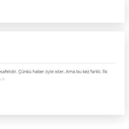
er öyle ister. Ama bu kez farklı. İlk
z heyecanlıyım. Çünkü bu k